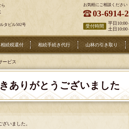
お気軽にご相談ください
なら
03-6914-
所
平日10:00
三ハルタビル502号
受付時間
土日10:00
相続税還付
相続手続き代行
山林の引き取り
サービス
きありがとうございました
ございました。