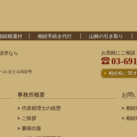
相続税還付
相続手続き代行
山林の引き取り
お気軽にご相談
請求なら
03-69
第三ハルタビル502号
相続税に関
事務所概要
お問
代表税理士の経歴
相続
ご挨拶
相続
書籍出版