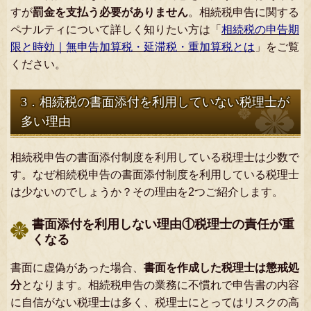
すが
罰金を支払う必要がありません
。相続税申告に関する
ペナルティについて詳しく知りたい方は「
相続税の申告期
限と時効｜無申告加算税・延滞税・重加算税とは
」をご覧
ください。
3．相続税の書面添付を利用していない税理士が
多い理由
相続税申告の書面添付制度を利用している税理士は少数で
す。なぜ相続税申告の書面添付制度を利用している税理士
は少ないのでしょうか？その理由を2つご紹介します。
書面添付を利用しない理由①税理士の責任が重
くなる
書面に虚偽があった場合、
書面を作成した税理士は懲戒処
分
となります。相続税申告の業務に不慣れで申告書の内容
に自信がない税理士は多く、税理士にとってはリスクの高