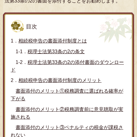
法第33条の2の書面を添付することをお勧めします。
目次
1．
相続税申告の書面添付制度とは
1-1．
税理士法第33条の2の条文
1-2．
税理士法第33条の2の添付書面のダウンロー
ド
2．
相続税申告の書面添付制度のメリット
書面添付のメリット①税務調査に選ばれる確率が
下がる
書面添付のメリット②税務調査前に意見聴取が実
施される
書面添付のメリット③ペナルティの税金が課税さ
れない