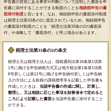
申告書の背景にある事実や判断について説明した書面を申
告書に添付することができる制度のことを
相続税申告の書
面添付制度
と言います。なお、相続税申告の書面添付制度
は税理士法第33条の2に規定されているため、相続税申告
の書面添付制度のことを「税理士法第33条の2の書面添
付」や省略して「書面添付」と呼ぶ場合があります。
税理士法第33条の2の条文
税理士又は税理士法人は、国税通則法第16条第1項第
1号に掲げる申告納税方式又は地方税法第1条第1項第
8号若しくは第11号に掲げる申告納付若しくは申告納
入の方法による租税の課税標準等を記載した申告書を
作成したときは、
当該申告書の作成に関し、計算し、
整理し、又は相談に応じた事項を財務省令で定めると
ころにより記載した書面
を当該申告書に添付すること
ができる。