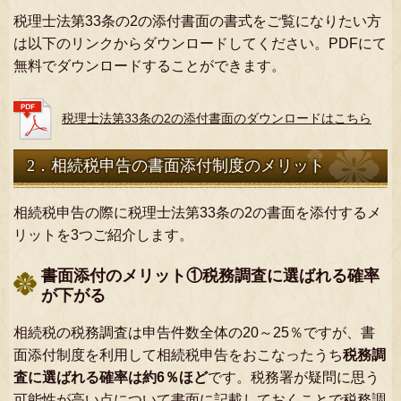
税理士法第33条の2の添付書面の書式をご覧になりたい方
は以下のリンクからダウンロードしてください。PDFにて
無料でダウンロードすることができます。
税理士法第33条の2の添付書面のダウンロードはこちら
2．相続税申告の書面添付制度のメリット
相続税申告の際に税理士法第33条の2の書面を添付するメ
リットを3つご紹介します。
書面添付のメリット①税務調査に選ばれる確率
が下がる
相続税の税務調査は申告件数全体の20～25％ですが、書
面添付制度を利用して相続税申告をおこなったうち
税務調
査に選ばれる確率は約6％ほど
です。税務署が疑問に思う
可能性が高い点について書面に記載しておくことで税務調