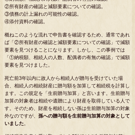
②所有財産の確認と減額要素についての確認。
③債務の計上漏れの可能性の確認。
④添付資料の確認。
概ねこのような流れで申告書を確認するため、通常であれ
ば「②所有財産の確認と減額要素についての確認」で減額
要素を見つけることになります。しかし、この事例では
「①納税額、相続人の人数、配偶者の有無の確認」で減額
要素を見つけました。
死亡前3年以内に故人から相続人が贈与を受けていた場
合、相続人の相続財産に贈与額を加算して相続税を計算し
ます。この規定を「生前贈与加算」と言います。生前贈与
加算の対象者は相続や遺贈により財産を取得している人で
す。そのため、財産を相続しない孫は生前贈与加算の対象
外なのですが、
孫への贈与額を生前贈与加算の対象として
いました
。