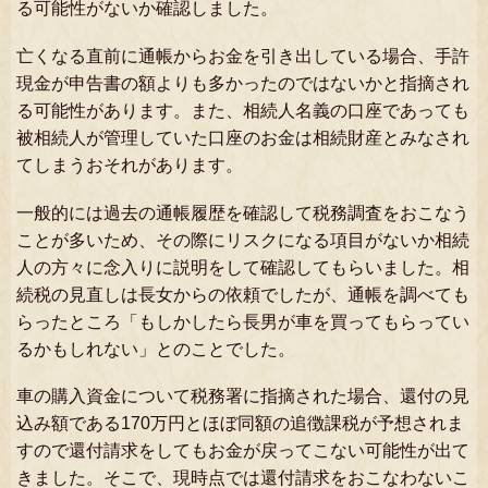
る可能性がないか確認しました。
亡くなる直前に通帳からお金を引き出している場合、手許
現金が申告書の額よりも多かったのではないかと指摘され
る可能性があります。また、相続人名義の口座であっても
被相続人が管理していた口座のお金は相続財産とみなされ
てしまうおそれがあります。
一般的には過去の通帳履歴を確認して税務調査をおこなう
ことが多いため、その際にリスクになる項目がないか相続
人の方々に念入りに説明をして確認してもらいました。相
続税の見直しは長女からの依頼でしたが、通帳を調べても
らったところ「もしかしたら長男が車を買ってもらってい
るかもしれない」とのことでした。
車の購入資金について税務署に指摘された場合、還付の見
込み額である170万円とほぼ同額の追徴課税が予想されま
すので還付請求をしてもお金が戻ってこない可能性が出て
きました。そこで、現時点では還付請求をおこなわないこ