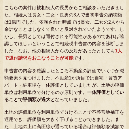
こちらの案件は被相続人の長男からご相談をいただきまし
た。相続人は長女・二女・長男の3人で当初申告の納税額
は1億円でした。依頼された時点では長女、二女の2人から
余計なことはしなくて良いと反対されていたようです。し
かし、長男としては還付される可能性があるのであれば確
認してほしいということで相続税申告書の内容を診断しま
した。なお、他の相続人からの反対があったとしても
1人
で還付請求をおこなうことが可能
です。
申告書の内容を確認したところ不動産の評価でいくつか減
額要素を見つけました。不動産1か所目では自宅・賃貸ア
パート・駐車場を一体評価としていましたが、土地の評価
単位は利用単位で分けるのが原則です。
一体評価としてい
ることで評価額が過大
となっていました。
土地の評価単位を利用単位で分けることで不整形地補正を
適用でき、評価額を大きく下げることができました。ま
た、土地の上に高圧線が通っている場合は評価額を減額で