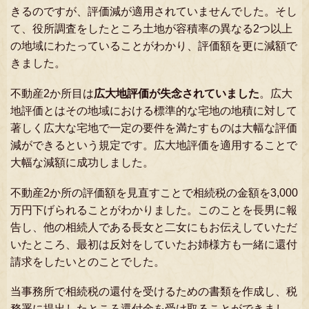
きるのですが、評価減が適用されていませんでした。そし
て、役所調査をしたところ土地が容積率の異なる2つ以上
の地域にわたっていることがわかり、評価額を更に減額で
きました。
不動産2か所目は
広大地評価が失念されていました
。広大
地評価とはその地域における標準的な宅地の地積に対して
著しく広大な宅地で一定の要件を満たすものは大幅な評価
減ができるという規定です。広大地評価を適用することで
大幅な減額に成功しました。
不動産2か所の評価額を見直すことで相続税の金額を3,000
万円下げられることがわかりました。このことを長男に報
告し、他の相続人である長女と二女にもお伝えしていただ
いたところ、最初は反対をしていたお姉様方も一緒に還付
請求をしたいとのことでした。
当事務所で相続税の還付を受けるための書類を作成し、税
務署に提出したところ還付金を受け取ることができまし