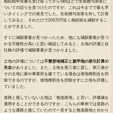
相続税申告書を受け取ってから5秒ほどで生前贈与加算に
ついての誤りを見つけたのですが、これは今までで最も早
いタイミングでの発見でした。生前贈与加算を外して計算
してみると、それだけで200万円近く相続税を減額するこ
とができました。
すぐに減額要素が見つかったため、他にも減額要素が見つ
かる可能性が高いと思い確認してみると、土地の評価と自
社株の評価で減額要素が見つかりました。
土地の評価については
不整形地補正と旗竿地の差引計算の
失念
がありました。また、土地を第三者に貸し、第三者が
その土地に家や事業所を建てている場合は借地権割合を控
除できるのですが、借地権割合を控除せずに土地を評価し
ていました。
道路と接していない土地は「無道路地」と言い、評価減を
適用することができるのですが、こちらの事例では道路の
ような通路と接していたので一見すると無道路地と分かり