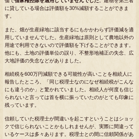
価で
借家権控除を適用していませんでした
。建物を第三者
に貸している場合は評価額を30%減額することができま
す。
また、畑が生産緑地に該当するにもかかわらず評価減を適
用していませんでした。生産緑地は原則として農地以外の
用途で利用できないので評価額を下げることができます。
他にも、土地の評価単位の誤り、不整形地補正の失念、広
大地評価の失念などがありました。
相続税を600万円減額できる可能性が高いことを相続人に
報告したところ、「同じ税理士なのになぜ相続税がこんな
にも違うのか」と驚かれていました。相続人が何度も信じ
られないと言っては首を横に振っていたのがとても印象に
残っています。
信頼していた税理士が間違いを起こすということはショッ
クで信じられないことかもしれませんが、実際に間違って
いるケースは多々あります。税理士との間に信頼関係があ