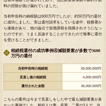
料の控除が抜け漏れていました。
当初申告時の納税額は600万円でしたが、約50万円の還付
に成功しました。実は還付請求をしている途中、税務署か
ら連絡があり、他の論点で追徴課税を指摘されそうになっ
たのですが、うまく反論することができたので無事に還付
を受けることができました。
相続税還付の成功事例④減額要素が多数で3600
万円の還付
当初申告時の相続税
40,000,000円
見直し後の相続税
4,000,000円
還付された金額
36,000,000円
こちらの案件は今まで見直しをした中で最も減額要素が多
かった事例でした。相続人は妻、長男、二男の3人で、当