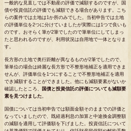
一般的な見直しでは不動産の評価で減額するのですが、国
債や投資信託の評価でも減額できる場合があります。こち
らの案件では土地は1か所のみでした。当初申告では土地
の評価単位を2つに分けていましたが実際には1つで良いも
のです。おそらく筆が2筆でしたので筆単位にしてしまっ
たと思われるのですが、利用状況は自用地で一体となりま
す。
長方形の土地で奥行距離が異なるものが2筆でしたので、
筆単位の場合は綺麗な長方形で不整形地補正を適用できま
せんが、評価単位を1つにすることで不整形地補正を適用
でき減額することができました。他にも減額要素がないか
確認したところ、
国債と投資信託の評価についても減額要
素を見つけました
。
国債については当初申告では額面金額そのままでの評価と
なっていましたので、既経過利息の加算と中途換金調整額
の減額を適用して評価額を下げました。投資信託について
は基準価額で評価されており、信託財産留保額や解約手数