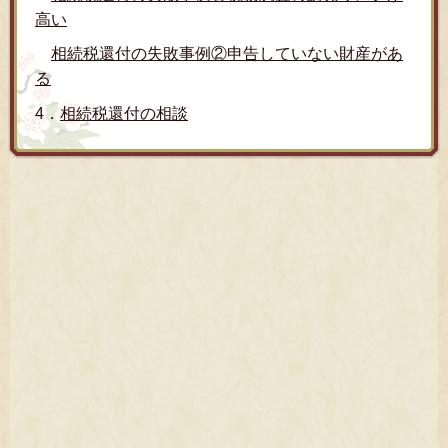
高い
相続税還付の失敗事例②申告していない財産があ
る
4．
相続税還付の相談