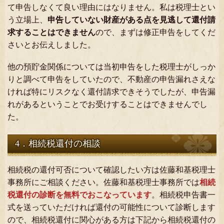
て申告しなくて良い理由にはなりません。私は税理士とい
う立場上、
申告していない財産がある点を見逃して還付請
求することはできません
ので、まずは修正申告をしてくだ
さいとお伝えしました。
他の預貯金関係については当初申告をした税理士がしっか
りと調べて申告をしていたので、不動産の申告漏れさえな
ければ特にリスクなく還付請求できそうでしたが、申告漏
れがあるということでお受けすることはできませんでし
た。
4．相続税還付の相談
相続税の還付可否について確認したい方は佐藤和基税理士
事務所にご相談ください。佐藤和基税理士事務所では
相続
税還付の診断を無料でおこなっています
。相続税申告書一
式を送っていただければ還付の可能性について診断します
ので、相続税還付に関心がある方は下記から相続税還付の